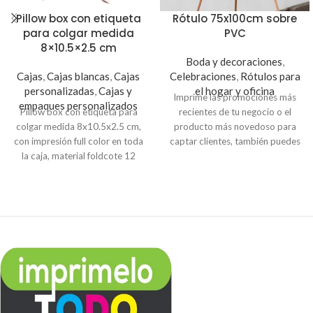
Pillow box con etiqueta
Rótulo 75x100cm sobre
para colgar medida
PVC
8×10.5×2.5 cm
Boda y decoraciones
,
Cajas
,
Cajas blancas
,
Cajas
Celebraciones
,
Rótulos para
personalizadas
,
Cajas y
el hogar y oficina
Imprime las promociones más
empaques personalizados
Pillow box con etiqueta para
recientes de tu negocio o el
colgar medida 8x10.5x2.5 cm,
producto más novedoso para
con impresión full color en toda
captar clientes, también puedes
la caja, material foldcote 12
usarlo para eventos como
Precios incluyen IVA.
bodas, cumpleaños y fiestas.
Pedidos de 100 cajas precio
unitario $ 0.35 c/u
Pedidos de 50 cajas precio
unitario $ 0.45 c/u
Pedidos de 25 cajas precio
unitario $ 0.50 c/u
Pedidos de 10 cajas precio
unitario $ 0.56 c/u