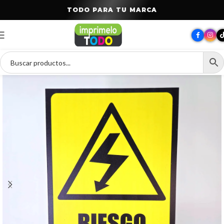
T
O
D
O
P
A
R
A
T
U
M
A
R
C
A