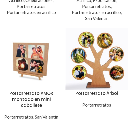
Acrílico
,
Celebraciones
,
Acrílico
,
Exportación
,
Portarretratos
,
Portarretratos
,
Portarretratos en acrílico
Portarretratos en acrílico
,
San Valentín
Portarretrato AMOR
Portarretrato Árbol
montado en mini
caballete
Portarretratos
Portarretratos
,
San Valentín