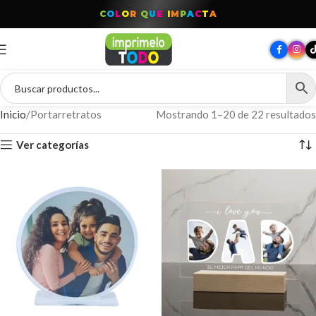
C
O
L
O
R
Q
U
E
I
M
P
A
C
T
A
Inicio
Portarretratos
Mostrando 1–20 de 22 resultados
Ver categorías