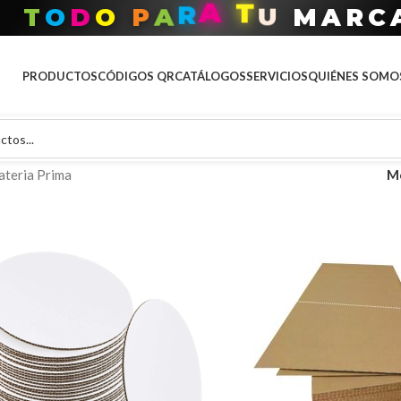
C
R
T
O
D
O
P
A
R
A
T
U
M
A
PRODUCTOS
CÓDIGOS QR
CATÁLOGOS
SERVICIOS
QUIÉNES SOMO
teria Prima
M