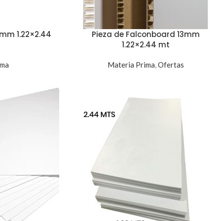
3mm 1.22×2.44
Pieza de Falconboard 13mm
1.22×2.44 mt
ima
Materia Prima
,
Ofertas