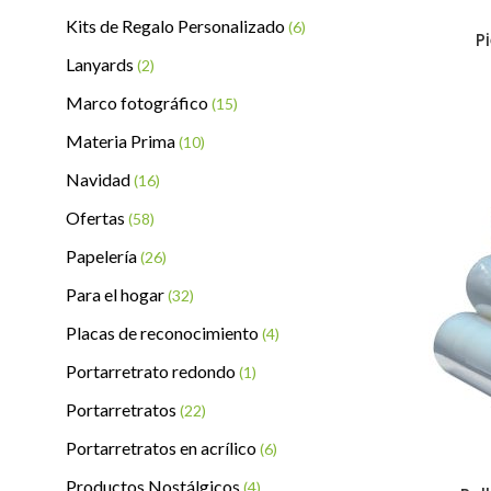
Kits de Regalo Personalizado
(6)
P
Lanyards
(2)
Marco fotográfico
(15)
Materia Prima
(10)
Navidad
(16)
Ofertas
(58)
Papelería
(26)
Para el hogar
(32)
Placas de reconocimiento
(4)
Portarretrato redondo
(1)
Portarretratos
(22)
Portarretratos en acrílico
(6)
Productos Nostálgicos
(4)