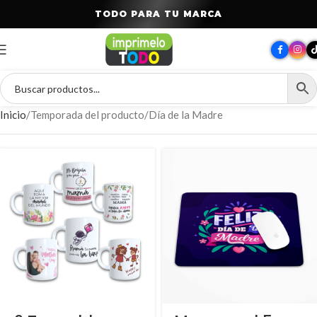
T
O
D
O
P
A
R
A
T
U
M
A
R
C
A
Inicio
Temporada del producto
Día de la Madre