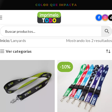
C
O
L
O
R
Q
U
E
I
M
P
A
C
T
A
Inicio
Lanyards
Mostrando los 2 resultados
Ver categorías
-10%