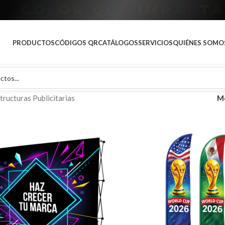
A
P
R
O
D
T
O
A
T
U
M
A
R
C
PRODUCTOS
CÓDIGOS QR
CATÁLOGOS
SERVICIOS
QUIÉNES SOMO
tructuras Publicitarias
M