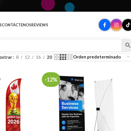
A
S
CONTÁCTENOS
REVIEWS
ostrar
8
12
16
20
-12%