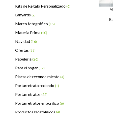
Kits de Regalo Personalizado
(6)
M
Lanyards
(2)
Ba
Marco fotográfico
(15)
Materia Prima
(10)
Navidad
(16)
Ofertas
(58)
Papelería
(26)
Para el hogar
(32)
Placas de reconocimiento
(4)
Portarretrato redondo
(1)
Portarretratos
(22)
Portarretratos en acrílico
(6)
Productos Nostálgicos
(4)