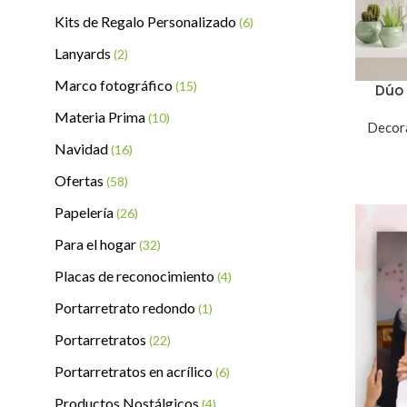
Kits de Regalo Personalizado
(6)
Lanyards
(2)
Marco fotográfico
(15)
Dúo
Materia Prima
(10)
Decora
Navidad
(16)
Ofertas
(58)
Papelería
(26)
Para el hogar
(32)
Placas de reconocimiento
(4)
Portarretrato redondo
(1)
Portarretratos
(22)
Portarretratos en acrílico
(6)
Productos Nostálgicos
(4)