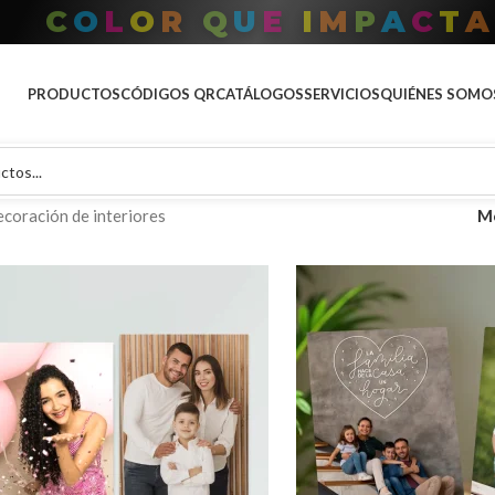
P
A
O
R
D
T
O
A
T
U
M
A
R
C
PRODUCTOS
CÓDIGOS QR
CATÁLOGOS
SERVICIOS
QUIÉNES SOMO
coración de interiores
M