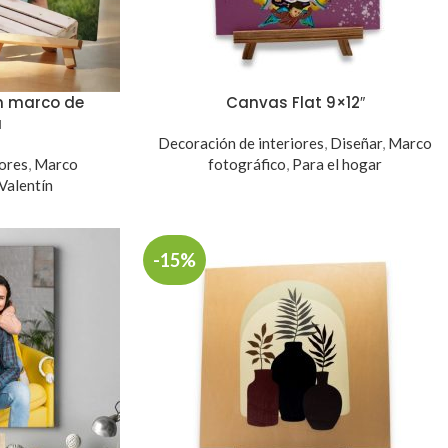
n marco de
Canvas Flat 9×12″
a
Decoración de interiores
,
Diseñar
,
Marco
iores
,
Marco
fotográfico
,
Para el hogar
Valentín
-15%