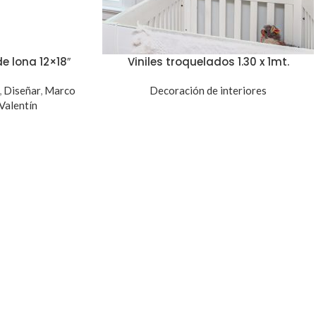
e lona 12×18″
Viniles troquelados 1.30 x 1mt.
,
Diseñar
,
Marco
Decoración de interiores
Valentín