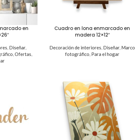
nmarcado en
Cuadro en lona enmarcado en
×26″
madera 12×12″
ores
,
Diseñar
,
Decoración de interiores
,
Diseñar
,
Marco
ráfico
,
Ofertas
,
fotográfico
,
Para el hogar
gar