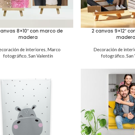
canvas 8×10″ con marco de
2 canvas 9×12″ co
madera
mader
coración de interiores
,
Marco
Decoración de inter
fotográfico
,
San Valentín
fotográfico
,
San 