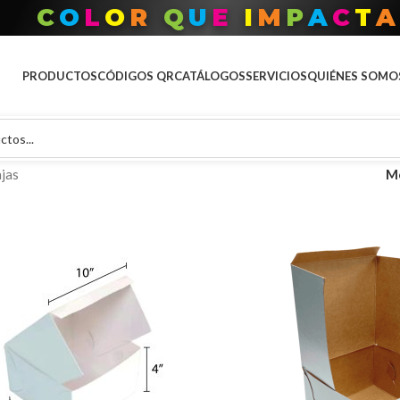
T
O
D
O
P
A
R
A
T
U
M
A
R
C
PRODUCTOS
CÓDIGOS QR
CATÁLOGOS
SERVICIOS
QUIÉNES SOMO
jas
M