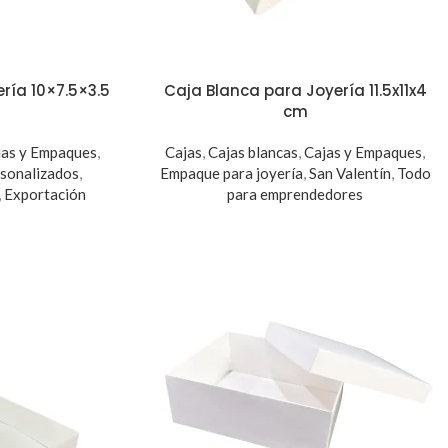
ría 10×7.5×3.5
Caja Blanca para Joyería 11.5x11x4
cm
jas y Empaques
,
Cajas
,
Cajas blancas
,
Cajas y Empaques
,
rsonalizados
,
Empaque para joyería
,
San Valentín
,
Todo
,
Exportación
para emprendedores