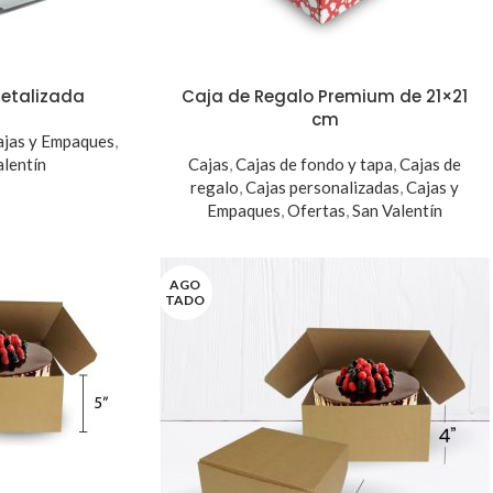
metalizada
Caja de Regalo Premium de 21×21
cm
ajas y Empaques
,
alentín
Cajas
,
Cajas de fondo y tapa
,
Cajas de
regalo
,
Cajas personalizadas
,
Cajas y
Empaques
,
Ofertas
,
San Valentín
AGO
TADO