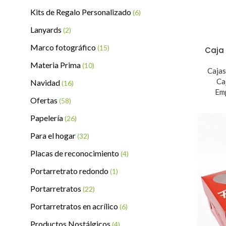
Kits de Regalo Personalizado
(6)
Lanyards
(2)
Marco fotográfico
(15)
Caja 
Materia Prima
(10)
Caja
Ca
Navidad
(16)
Emp
Ofertas
(58)
Papelería
(26)
Para el hogar
(32)
Placas de reconocimiento
(4)
Portarretrato redondo
(1)
Portarretratos
(22)
Portarretratos en acrílico
(6)
Productos Nostálgicos
(4)