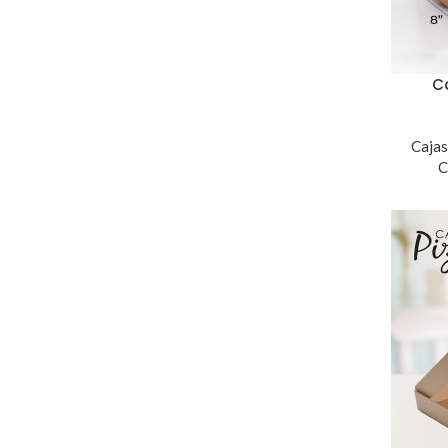
Ca
Cajas
C