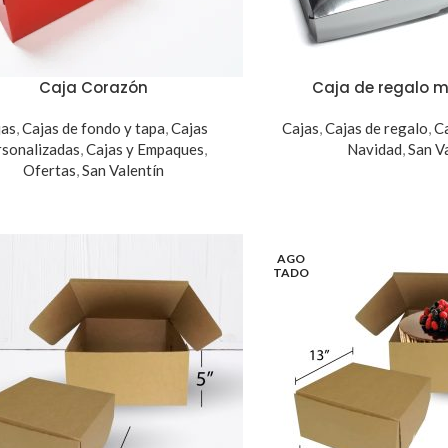
Caja Corazón
Caja de regalo 
jas
,
Cajas de fondo y tapa
,
Cajas
Cajas
,
Cajas de regalo
,
C
rsonalizadas
,
Cajas y Empaques
,
Navidad
,
San V
Ofertas
,
San Valentín
AGO
TADO