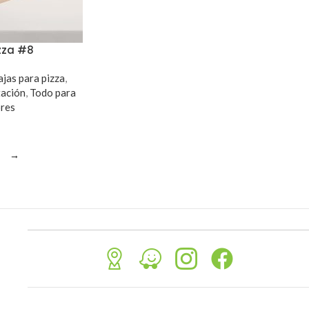
izza #8
ajas para pizza
,
ación
,
Todo para
res
→