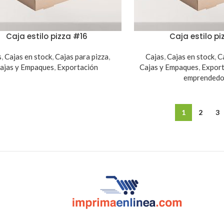
Caja estilo pizza #16
Caja estilo p
s
,
Cajas en stock
,
Cajas para pizza
,
Cajas
,
Cajas en stock
,
C
ajas y Empaques
,
Exportación
Cajas y Empaques
,
Export
emprendedo
1
2
3