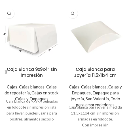
Caja Blanca 9x9x4″ sin
Caja Blanca para
impresión
Joyería 11.5x11x4 cm
Cajas
,
Cajas blancas
,
Cajas
Cajas
,
Cajas blancas
,
Cajas y
de repostería
,
Cajas en stock
,
Empaques
,
Empaque para
Cajas y Empaques
joyería
,
San Valentín
,
Todo
Caja blanca de 9x9x4 pulgadas
para emprendedores
en foldcote sin impresión lista
Caja blanca para joyería medida
para llevar, puedes usarla para
11.5x11x4 cm sin impresión,
postres, alimentos secos o
armadas en foldcote.
regalos. Si necesitas
Con impresión