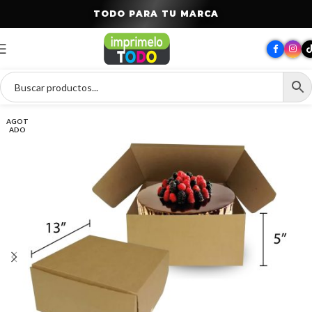
T
O
D
O
P
A
R
A
T
U
M
A
R
C
A
AGOT
ADO