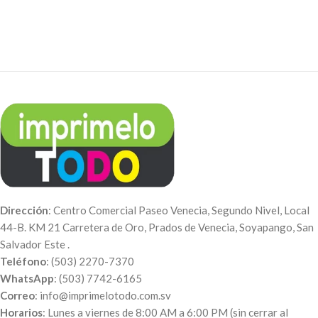
personalizarla puedes colocarle
Pedidos de 12 unidades $0.50
una viñeta o sticker (busca en la
c/u
sección de Viñetas y agrega a la
Sin impresión
carretilla).
Pedidos de 12 unidades $0.35
Pedidos de 100 cajas - $0.38 c/u
c/u
Pedidos de 50 cajas - $0.46 c/u
Pedidos de 25 cajas - $0.60 c/u
Pedidos de 5 cajas - $0.75 c/u
Dirección
: Centro Comercial Paseo Venecia, Segundo Nivel, Local
44-B. KM 21 Carretera de Oro, Prados de Venecia, Soyapango, San
Salvador Este .
Teléfono
: (503) 2270-7370
WhatsApp
: (503) 7742-6165
Correo
: info@imprimelotodo.com.sv
Horarios
: Lunes a viernes de 8:00 AM a 6:00 PM (sin cerrar al