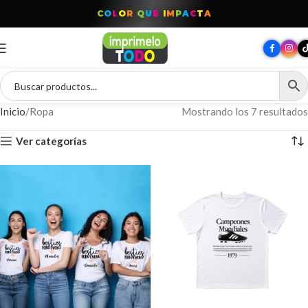
C
O
L
O
R
Q
U
E
I
M
P
A
C
T
A
Inicio
Ropa
Mostrando los 7 resultados
Ver categorías