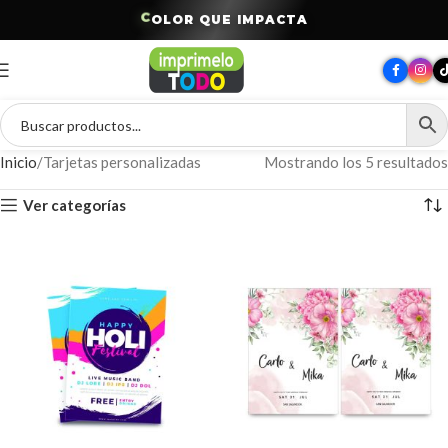
C
O
L
O
R
Q
U
E
I
M
P
A
C
T
A
Inicio
Tarjetas personalizadas
Mostrando los 5 resultados
Ver categorías