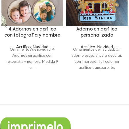
4 Adornos en acrílico
Adorno en acrílico
con fotografía y nombre
personalizado
Acrílico
,
Navidad
Acrílico
,
Navidad
Ornamentos de navidad. 4
Ornamentos de navidad. Un
Adornos en acrílico con
adorno especial para decorar,
fotografía y nombre. Medida 9
con impresión full color en
cm.
acrílico transparente,
personalizado con los nombres
de tus familiares o amigos,
medida 15x15 cm