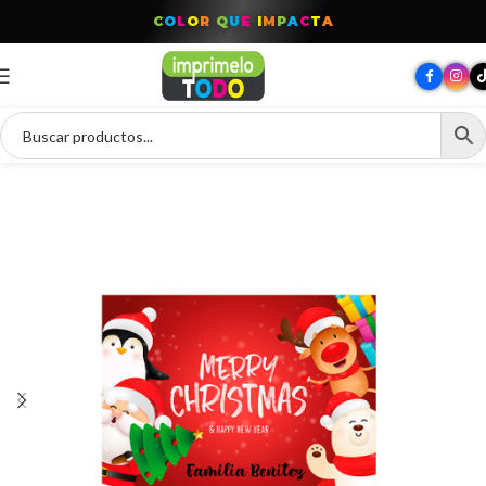
C
O
L
O
R
Q
U
E
I
M
P
A
C
T
A