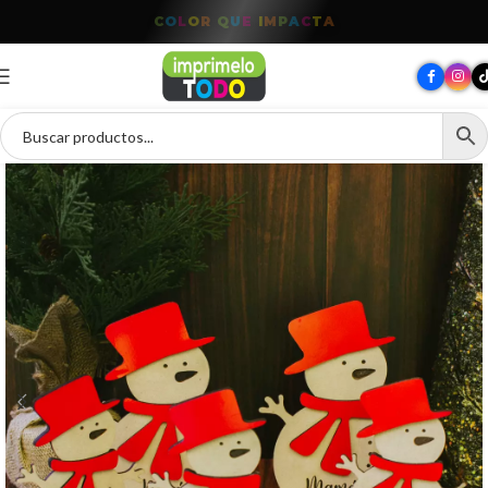
T
O
D
O
P
A
R
A
T
U
M
A
R
C
A