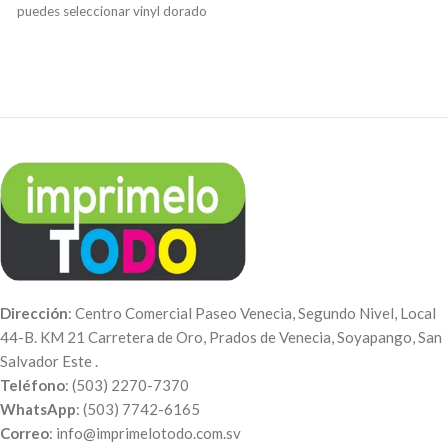
puedes seleccionar vinyl dorado
material MDF y corazones en
o plateado en MDF de 3mm de
trovicel de 3mm de grosor.
grosor. El árbol mide 19.7
Indicación
: Para personalizar tu
pulgadas de altura y 14.2
árbol, envíanos la lista de
pulgadas ancho. Se recomienda
nombres a
colocar de 8 a 12 nombres.
info@imprimelotodo.com.sv
o a
nuestro WhatsApp: 7742-6165.
Puedes realizar el pago a través
de nuestra página web para
poder procesar tu orden. A tu
correo te enviaremos el
comprobante de pago, el
número de pedido y el día en qué
puedes pasar a recogerlo. Luego
te enviaremos el diseño de cómo
Dirección
: Centro Comercial Paseo Venecia, Segundo Nivel, Local
quedará y una vez aprobado se
44-B. KM 21 Carretera de Oro, Prados de Venecia, Soyapango, San
imprime.
Salvador Este .
Teléfono
: (503) 2270-7370
WhatsApp
: (503) 7742-6165
Correo
: info@imprimelotodo.com.sv