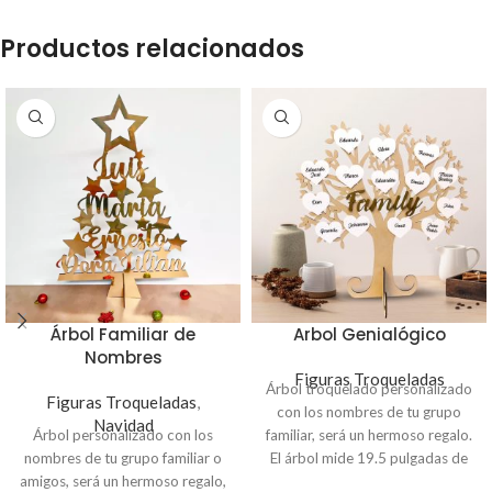
Hermosos detalles para regalar y
decorar la casa. Material MDF,
Productos relacionados
biodegradable.
Árbol Familiar de
Arbol Genialógico
Nombres
Figuras Troqueladas
Árbol troquelado personalizado
Figuras Troqueladas
,
con los nombres de tu grupo
Navidad
Árbol personalizado con los
familiar, será un hermoso regalo.
nombres de tu grupo familiar o
El árbol mide 19.5 pulgadas de
amigos, será un hermoso regalo,
altura y 18 pulgadas ancho en