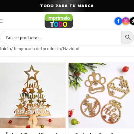
T
O
D
O
P
A
R
A
T
U
M
A
R
C
A
Inicio
Temporada del producto
Navidad