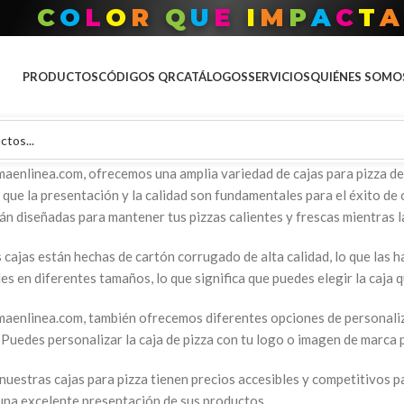
O
T
D
O
P
A
R
A
T
U
M
A
R
C
PRODUCTOS
CÓDIGOS QR
CATÁLOGOS
SERVICIOS
QUIÉNES SOMO
maenlinea.com, ofrecemos una amplia variedad de cajas para pizza de
que la presentación y la calidad son fundamentales para el éxito de 
án diseñadas para mantener tus pizzas calientes y frescas mientras l
cajas están hechas de cartón corrugado de alta calidad, lo que las h
es en diferentes tamaños, lo que significa que puedes elegir la caja 
maenlinea.com, también ofrecemos diferentes opciones de personaliza
 Puedes personalizar la caja de pizza con tu logo o imagen de marca 
nuestras cajas para pizza tienen precios accesibles y competitivos
una excelente presentación de sus productos.