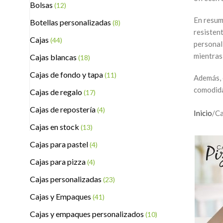
Bolsas
(12)
En resum
Botellas personalizadas
(8)
resisten
Cajas
(44)
personal
mientras
Cajas blancas
(18)
Cajas de fondo y tapa
(11)
Además, e
comodida
Cajas de regalo
(17)
Cajas de repostería
(4)
Inicio
Ca
Cajas en stock
(13)
Cajas para pastel
(4)
Cajas para pizza
(4)
Cajas personalizadas
(23)
Cajas y Empaques
(41)
Cajas y empaques personalizados
(10)