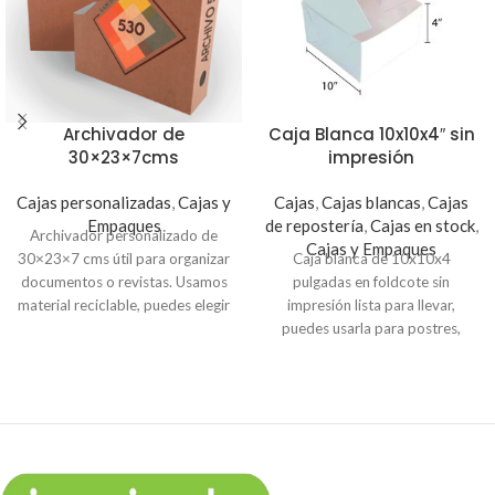
Archivador de
Caja Blanca 10x10x4″ sin
30×23×7cms
impresión
Cajas personalizadas
,
Cajas y
Cajas
,
Cajas blancas
,
Cajas
Empaques
de repostería
,
Cajas en stock
,
Archivador personalizado de
Cajas y Empaques
30×23×7 cms útil para organizar
Caja blanca de 10x10x4
documentos o revistas. Usamos
pulgadas en foldcote sin
material reciclable, puedes elegir
impresión lista para llevar,
el color natural (café) o en color
puedes usarla para postres,
blanco. Envíanos tu logo, frase o
alimentos o regalos. Si necesitas
una imagen para imprimirla en
personalizarla puedes colocarle
este práctico archivador.
una viñeta o sticker (busca en la
sección de Viñetas y agrega a la
carretilla).
Pedidos de 100 cajas - $0.49 c/u
Pedidos de 50 cajas - $0.52 c/u