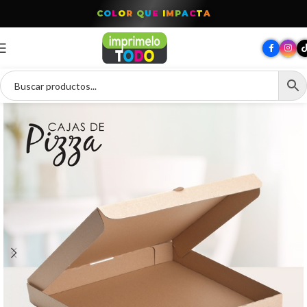
T
O
D
O
P
A
R
A
T
U
M
A
R
C
A