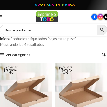
T
O
D
O
P
A
R
A
T
U
M
A
R
C
A
Inicio
Productos etiquetados “cajas estilo pizza”
Mostrando los 4 resultados
Ver categorías