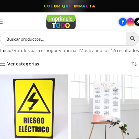
C
O
L
O
R
Q
U
E
I
M
P
A
C
T
A
Inicio
Rótulos para el hogar y oficina
Mostrando los 16 resultados
Ver categorías