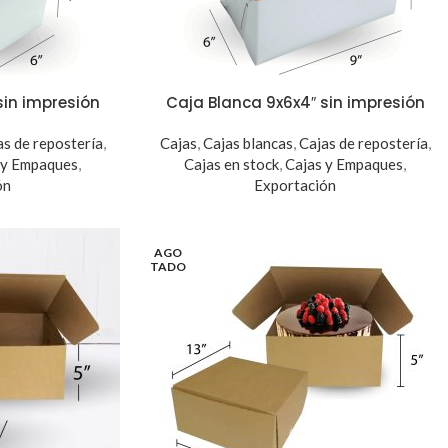
sin impresión
Caja Blanca 9x6x4″ sin impresión
as de repostería
,
Cajas
,
Cajas blancas
,
Cajas de repostería
,
 y Empaques
,
Cajas en stock
,
Cajas y Empaques
,
ón
Exportación
AGO
TADO