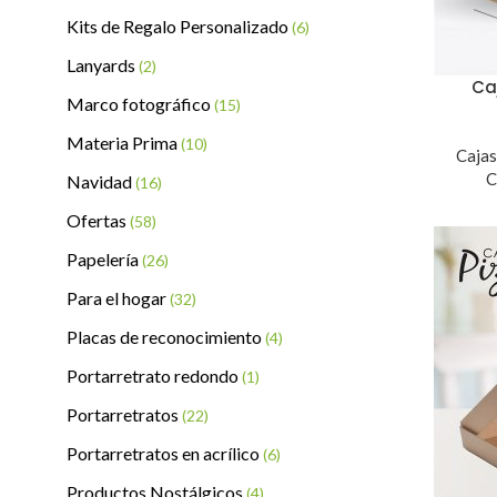
Kits de Regalo Personalizado
(6)
Lanyards
(2)
Caj
Marco fotográfico
(15)
Materia Prima
(10)
Cajas
C
Navidad
(16)
Ofertas
(58)
Papelería
(26)
Para el hogar
(32)
Placas de reconocimiento
(4)
Portarretrato redondo
(1)
Portarretratos
(22)
Portarretratos en acrílico
(6)
Productos Nostálgicos
(4)