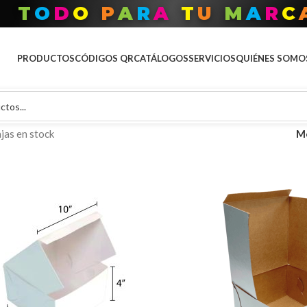
T
O
D
O
P
A
R
A
T
U
M
A
R
C
PRODUCTOS
CÓDIGOS QR
CATÁLOGOS
SERVICIOS
QUIÉNES SOMO
jas en stock
M