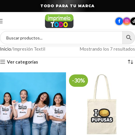
T
O
D
O
P
A
R
A
T
U
M
A
R
C
A
Inicio
Impresión Textil
Mostrando los 7 resultados
Ver categorías
-30%