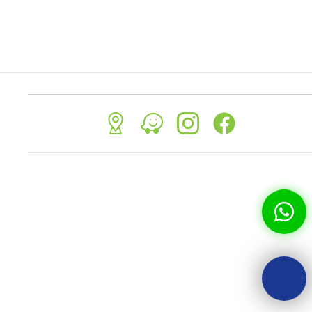
 usar en casa u
la temperatura que tu prefieras, ya sea frio
o caliente, perfecto para tragos o
cócteles, lo mejor es que puedes
personalizarlos con vinil colocando tu
nombre.