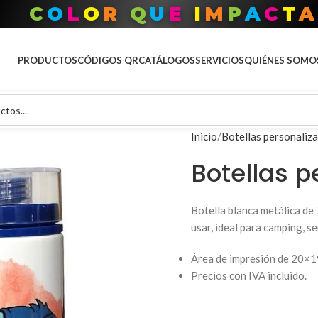
C
O
L
O
R
Q
U
E
I
M
P
A
C
T
A
PRODUCTOS
CÓDIGOS QR
CATÁLOGOS
SERVICIOS
QUIÉNES SOMO
Inicio
Botellas personaliz
Botellas p
Botella blanca metálica de 
usar, ideal para camping, se
Área de impresión de 20×1
Precios con IVA incluido.