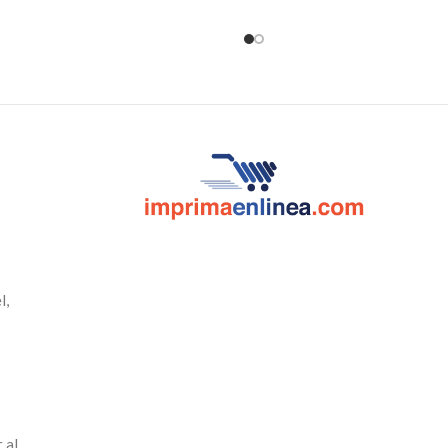
g, senderismo, viajes y para usar en
senderismo, viajes y para
casa u oficina.
oficina.
l,
 al