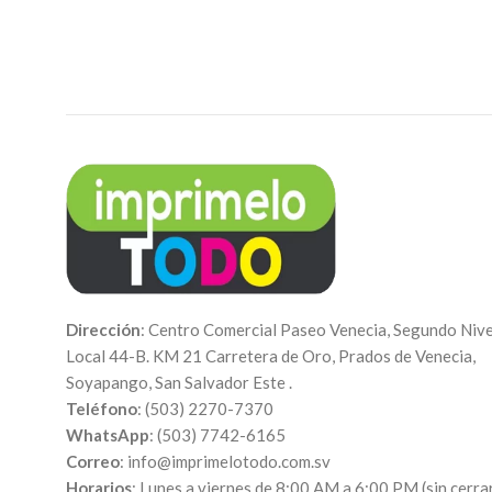
camping, senderismo, viajes y para usar en
campin
casa u oficina.
Indicaciones
: para
personalizar tu Squeeze envíanos la
fotografía y texto al correo
info@imprimelotodo.com.sv. Realiza el
pago y recibirás por correo el número de
pedido, ahí puedes adjuntar tus archivos y
posteriormente te enviaremos el arte de
cómo quedará tu Squeeze para que la
apruebes.
Dirección
: Centro Comercial Paseo Venecia, Segundo Nive
Local 44-B. KM 21 Carretera de Oro, Prados de Venecia,
Soyapango, San Salvador Este .
Teléfono
: (503) 2270-7370
WhatsApp
: (503) 7742-6165
Correo
: info@imprimelotodo.com.sv
Horarios
: Lunes a viernes de 8:00 AM a 6:00 PM (sin cerrar