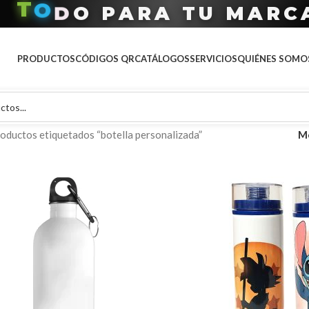
R
A
T
A
P
T
O
D
O
U
M
A
R
C
PRODUCTOS
CÓDIGOS QR
CATÁLOGOS
SERVICIOS
QUIÉNES SOMO
oductos etiquetados “botella personalizada”
M