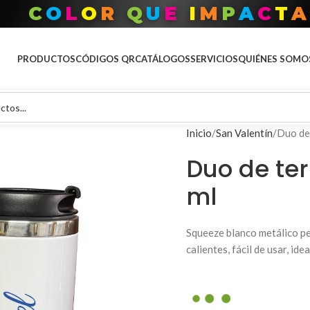
C
O
L
O
R
Q
U
E
I
M
P
A
C
T
A
PRODUCTOS
CÓDIGOS QR
CATÁLOGOS
SERVICIOS
QUIÉNES SOMO
Inicio
San Valentín
Duo de
Duo de te
ml
Squeeze blanco metálico per
calientes, fácil de usar, id