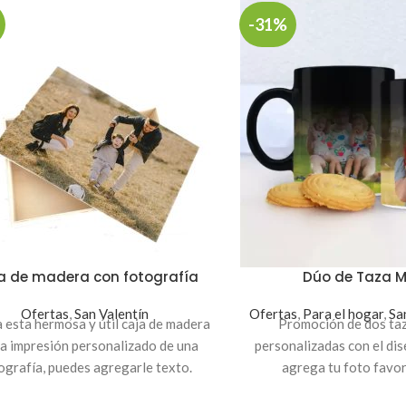
-31%
a de madera con fotografía
Dúo de Taza 
Ofertas
,
San Valentín
Ofertas
,
Para el hogar
,
Sa
 esta hermosa y útil caja de madera
Promoción de dos ta
la impresión personalizado de una
personalizadas con el dis
ografía, puedes agregarle texto.
agrega tu foto favori
 23x15x5cm. Precio de promoción
Son tazas negras con asa 