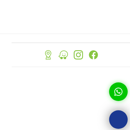
Indicación
: Para personalizar tu
 diseño
portacelular, envíanos la fotografía o
eciben calor.
frase al
Correo:
info@imprimelotodo.com.sv
o a nuestro
WhatsApp:
(503) 7742-6165
. Puedes
realizar el pago a través de nuestra página
web para poder procesar tu orden. A tu
correo te enviaremos el comprobante de
pago, el número de pedido y el día en qué
puedes pasar a recogerlo. Luego te
enviaremos el diseño de cómo quedará y
una vez aprobado se imprime.