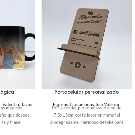
Mágica
Portacelular personalizado
n Valentín
,
Tazas
Figuras Troqueladas
,
San Valentín
zas mágicas
Portacelular personalizado medida
eño que desees,
7.5x15cm, corte laser en material
ta y frase.
biodegradable. Hermoso detalle para
regalar, puedes colocar un nombre o texto.
y capacidad para