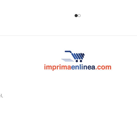
e IVA si realizas la compra en línea.
11oz, revelan el
s subirla la fotografía en la zona
personalizado
cuando r
ranjada o enviarla por correo a
info@imprimaenlinea.com.
l,