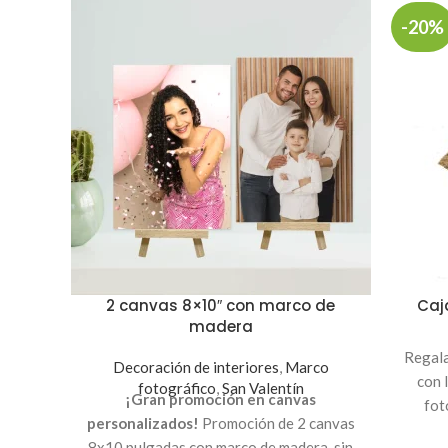
-20%
2 canvas 8×10″ con marco de
Caj
madera
Regala
Decoración de interiores
,
Marco
con 
fotográfico
,
San Valentín
¡Gran promoción en canvas
fot
personalizados!
Promoción de 2 canvas
Medida
8x10 pulgadas con marco de madera, sin