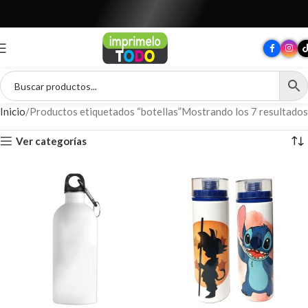
T
O
D
O
P
A
R
A
T
U
M
A
R
C
A
Inicio
Productos etiquetados “botellas”
Mostrando los 7 resultados
Ver categorías