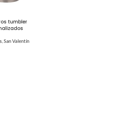
ros tumbler
nalizados
s
,
San Valentín