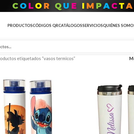
T
O
D
O
P
A
R
A
T
U
M
A
R
C
PRODUCTOS
CÓDIGOS QR
CATÁLOGOS
SERVICIOS
QUIÉNES SOMO
oductos etiquetados “vasos termicos”
M