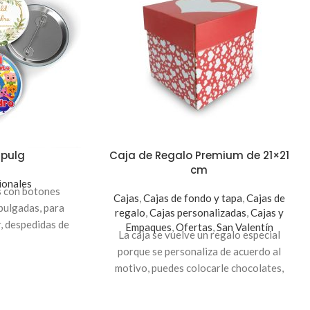
 pulg
Caja de Regalo Premium de 21×21
cm
onales
s con botones
Cajas
,
Cajas de fondo y tapa
,
Cajas de
pulgadas, para
regalo
,
Cajas personalizadas
,
Cajas y
, despedidas de
Empaques
,
Ofertas
,
San Valentín
La caja se vuelve un regalo especial
alquier ocasión,
porque se personaliza de acuerdo al
resas, regalos a
motivo, puedes colocarle chocolates,
 lo que lleve tu
galletas, peluches o cualquier detalle que
no excede los 21 centímetros cúbicos. Es