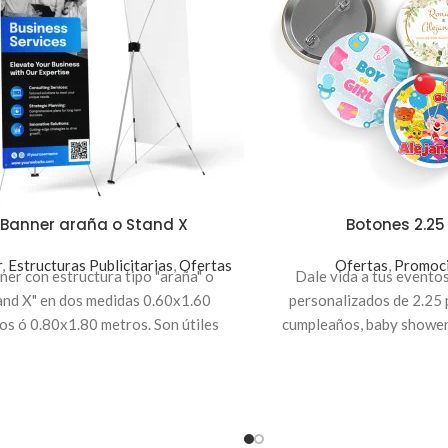
Banner araña o Stand X
Botones 2.25
r
,
Estructuras Publicitarias
,
Ofertas
Ofertas
,
Promoci
ner con estructura tipo "araña" o
Dale vida a tus evento
and X" en dos medidas 0.60x1.60
personalizados de 2.25 
os ó 0.80x1.80 metros. Son útiles
cumpleaños, baby shower
a captar la atención de clientes
soltera, graduaciones o cu
enciales y tiene la ventaja de ser
también es ideal para emp
smontable. El precio incluye la
clientes, empleados; todo
ión, la estructura y el estuche para
marca.
una mejor movilidad.