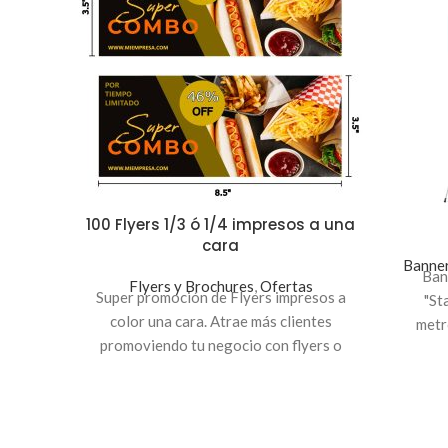
100 Flyers 1/3 ó 1/4 impresos a una
cara
Banne
Ban
Flyers y Brochures
,
Ofertas
Super promoción de Flyers impresos a
"St
color una cara. Atrae más clientes
metr
promoviendo tu negocio con
flyers
o
par
volantes, te ofrecemos impresión de
pot
calidad en tamaños 1/3 de carta (3.5x8.5")
de
o 1/4 de carta en papel tipo revista couché
impres
100. Precios incluyen IVA.