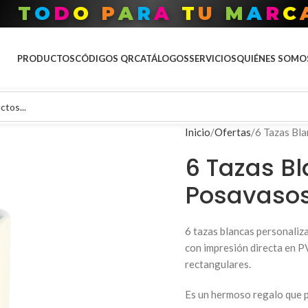
T
O
D
O
P
A
R
A
T
U
M
A
R
C
PRODUCTOS
CÓDIGOS QR
CATÁLOGOS
SERVICIOS
QUIÉNES SOMO
Inicio
Ofertas
6 Tazas Bl
6 Tazas B
Posavasos
6 tazas blancas personaliz
con impresión directa en P
rectangulares.
Es un hermoso regalo que p