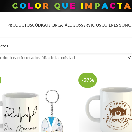
C
O
L
O
R
Q
U
E
I
M
P
A
C
T
A
PRODUCTOS
CÓDIGOS QR
CATÁLOGOS
SERVICIOS
QUIÉNES SOMO
oductos etiquetados “dia de la amistad”
M
-37%