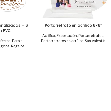
onalizadas + 6
Portarretrato en acrílico 6×6″
n PVC
Acrílico
,
Exportación
,
Portarretratos
,
fertas
,
Para el
Portarretratos en acrílico
,
San Valentín
lgicos
,
Regalos
,