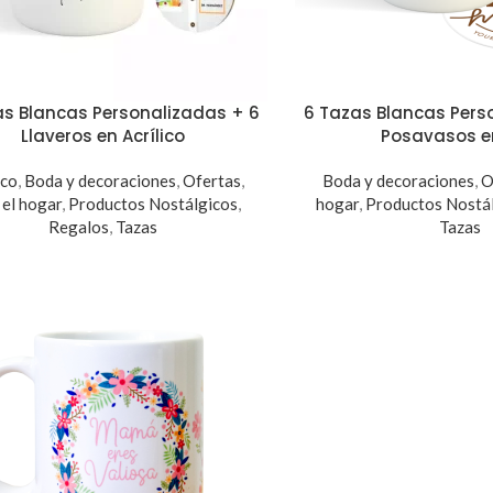
as Blancas Personalizadas + 6
6 Tazas Blancas Pers
Llaveros en Acrílico
Posavasos e
ico
,
Boda y decoraciones
,
Ofertas
,
Boda y decoraciones
,
O
 el hogar
,
Productos Nostálgicos
,
hogar
,
Productos Nostá
Regalos
,
Tazas
Tazas