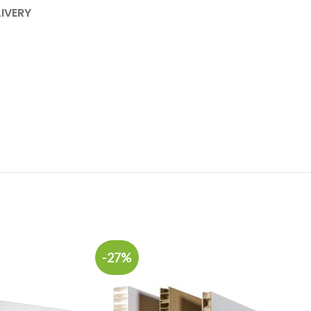
LIVERY
-27%