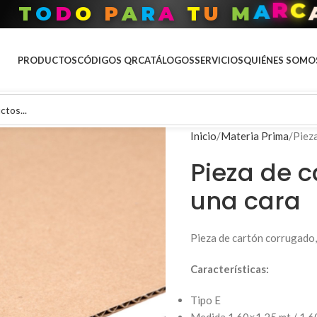
T
O
D
O
P
A
R
A
T
U
M
A
R
C
PRODUCTOS
CÓDIGOS QR
CATÁLOGOS
SERVICIOS
QUIÉNES SOMO
Inicio
Materia Prima
Pieza
Pieza de c
una cara
Pieza de cartón corrugado,
Características:
Tipo E