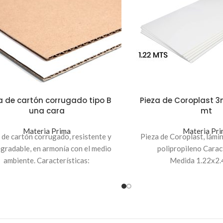
a de cartón corrugado tipo B
Pieza de Coroplast 3
una cara
mt
Materia Prima
Materia Pri
 de cartón corrugado, resistente y
Pieza de Coroplast, lámi
gradable, en armonía con el medio
polipropileno Caract
ambiente. Características:
Medida 1.22x2.
Tipo B
Grosor 3 
ida 1.60x1.25 mt / 1.60x2.50 mt
Color Blan
Grosor 2.3 mm
na cara: una Kraft y una blanca