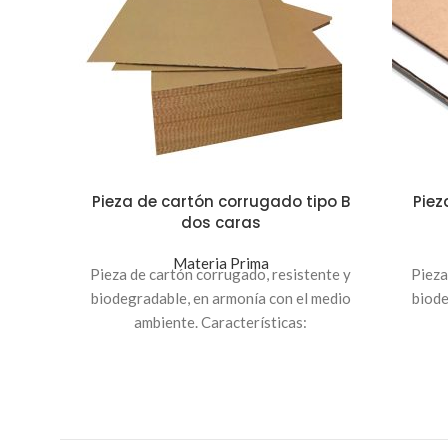
Pieza de cartón corrugado tipo B
Piez
dos caras
Materia Prima
Pieza de cartón corrugado, resistente y
Pieza
biodegradable, en armonía con el medio
biode
ambiente. Características:
Tipo B
Medida 1.60x1.25 mt / 1.60x2.50 mt
Med
Grosor 2.3 mm
Dos caras: las dos caras a color kraft
U