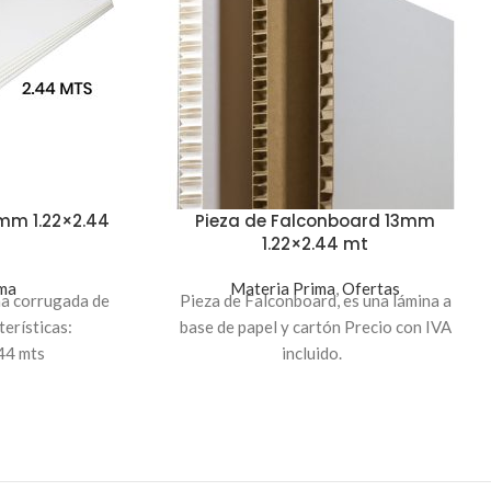
mm 1.22×2.44
Pieza de Falconboard 13mm
1.22×2.44 mt
ma
Materia Prima
,
Ofertas
na corrugada de
Pieza de Falconboard, es una lámina a
erísticas:
base de papel y cartón Precio con IVA
44 mts
incluido.
mm
co