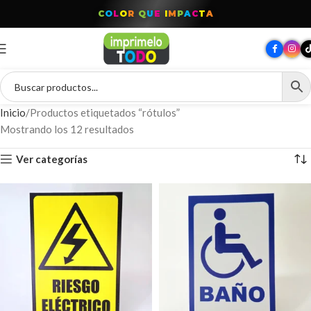
C
O
L
O
R
Q
U
E
I
M
P
A
C
T
A
Inicio
Productos etiquetados “rótulos”
Mostrando los 12 resultados
Ver categorías