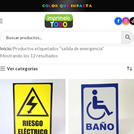
C
O
L
O
R
Q
U
E
I
M
P
A
C
T
A
Inicio
Productos etiquetados “salida de emergencia”
Mostrando los 12 resultados
Ver categorías