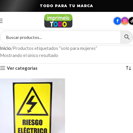
T
O
D
O
P
A
R
A
T
U
M
A
R
C
A
Inicio
Productos etiquetados “solo para mujeres”
Mostrando el único resultado
Ver categorías