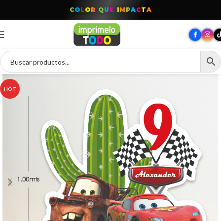
C
O
L
O
R
Q
U
E
I
M
P
A
C
T
A
HOT