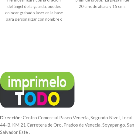
Hermosa figura con la oración
3mm de grosor. La pieza mide
del ángel de la guarda, puedes
20 cms de altura y 15 cms
colocar grabado laser en la base
ancho. Haz la compra en linea y
para personalizar con nombre o
envía al correo
dedicatoria. Material MDF de
info@imprimelotodo.com.sv
3mm (simula madera).
el texto que deseas colocar.
Dirección
: Centro Comercial Paseo Venecia, Segundo Nivel, Local
44-B. KM 21 Carretera de Oro, Prados de Venecia, Soyapango, San
Salvador Este .