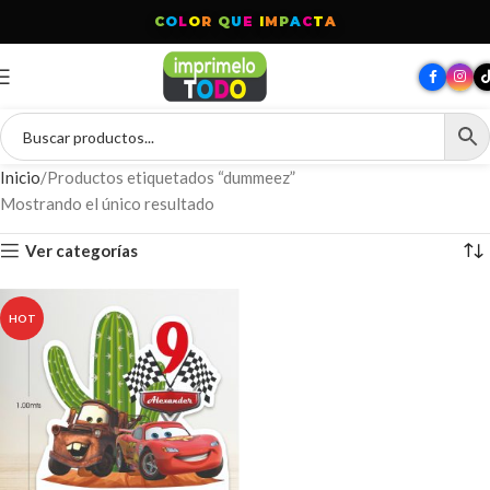
C
O
L
O
R
Q
U
E
I
M
P
A
C
T
A
Inicio
Productos etiquetados “dummeez”
Mostrando el único resultado
Ver categorías
HOT