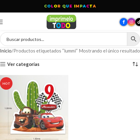
C
O
L
O
R
Q
U
E
I
M
P
A
C
T
A
Inicio
Productos etiquetados “lummi”
Mostrando el único resultado
Ver categorías
HOT