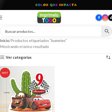
C
O
L
O
R
Q
U
E
I
M
P
A
C
T
A
Inicio
Productos etiquetados “bummies”
Mostrando el único resultado
Ver categorías
HOT