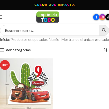
C
O
L
O
R
Q
U
E
I
M
P
A
C
T
A
Inicio
Productos etiquetados “dumie”
Mostrando el único resultado
Ver categorías
HOT