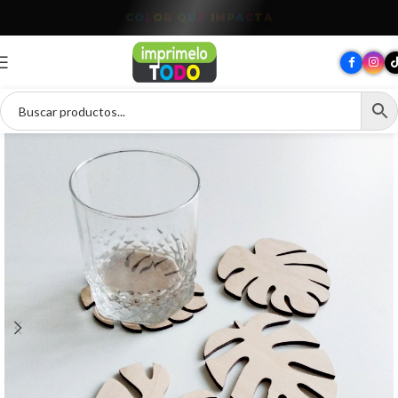
T
O
D
O
P
A
R
A
T
U
M
A
R
C
A