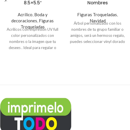
8.5×5.5″
Nombres
Acrílico
,
Boda y
Figuras Troqueladas
,
decoraciones
,
Figuras
Navidad
Árbol personalizado con los
Troqueladas
Acrílicos con impresión UV full
nombres de tu grupo familiar o
color personalizados con
amigos, será un hermoso regalo,
nombres o la imagen que tu
puedes seleccionar vinyl dorado
desees . Ideal para regalar o
o plateado en MDF de 3mm de
adornar tu hogar
grosor. El árbol mide 19.7
pulgadas de altura y 14.2
pulgadas ancho. Se recomienda
colocar de 8 a 12 nombres.