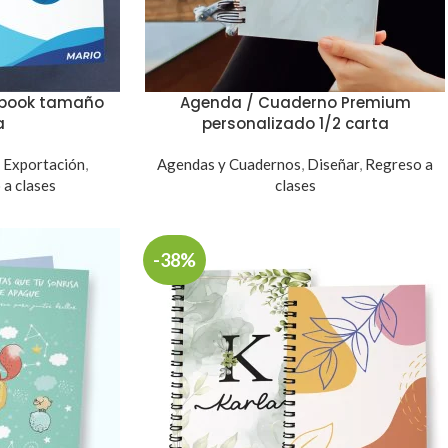
ebook tamaño
Agenda / Cuaderno Premium
a
personalizado 1/2 carta
,
Exportación
,
Agendas y Cuadernos
,
Diseñar
,
Regreso a
a clases
clases
-38%