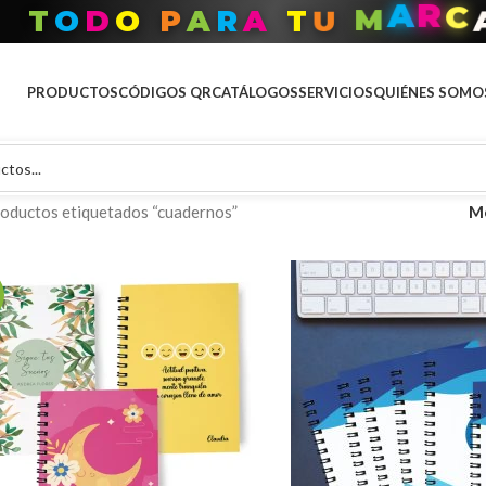
T
O
D
O
P
A
R
A
T
U
M
A
R
C
PRODUCTOS
CÓDIGOS QR
CATÁLOGOS
SERVICIOS
QUIÉNES SOMO
oductos etiquetados “cuadernos”
M