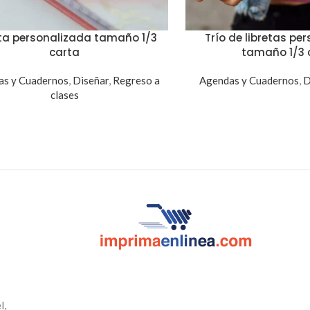
eta personalizada tamaño 1/3
Trío de libretas pe
carta
tamaño 1/3 
as y Cuadernos
,
Diseñar
,
Regreso a
Agendas y Cuadernos
,
D
clases
l,