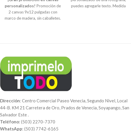
personalizados!
Promoción de
puedes agregarle texto. Medida
2 canvas 9x12 pulgadas con
23x15x5cm. Precio de
marco de madera, sin caballetes.
promoción incluye IVA si
Puedes incluir mini caballetes
realizas la compra en línea.
por un costo extra de $5.00.
Puedes subirla la fotografía en la
Impresión directa en Canvas con
zona anaranjada o enviarla por
marco de madera,
correo a
personalizados con la fotografía
info@imprimaenlinea.com.
o imagen que desees. Crea
diferentes mosaicos creativos,
ideales para decorar tu
habitación, sala u
oficina, también es una bonita
opción de regalo. IVA incluido.
Indicación
: Para personalizar
tus canvas, envíanos tus
Dirección
: Centro Comercial Paseo Venecia, Segundo Nivel, Local
fotografías al
Correo:
44-B. KM 21 Carretera de Oro, Prados de Venecia, Soyapango, San
info@imprimelotodo.com.sv
o a
Salvador Este .
nuestro
WhatsApp:
(503)
Teléfono
: (503) 2270-7370
7742-6165
. Puedes realizar el
WhatsApp
: (503) 7742-6165
pago a través de nuestra página