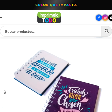
T
O
D
O
P
A
R
A
T
U
M
A
R
C
A