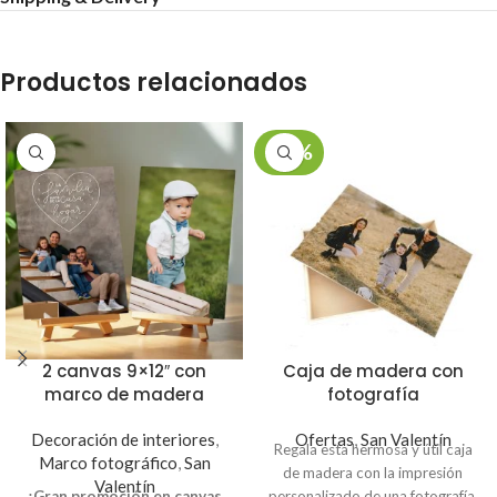
Productos relacionados
-20%
2 canvas 9×12″ con
Caja de madera con
marco de madera
fotografía
Decoración de interiores
,
Ofertas
,
San Valentín
Regala esta hermosa y útil caja
Marco fotográfico
,
San
de madera con la impresión
Valentín
¡Gran promoción en canvas
personalizado de una fotografía,