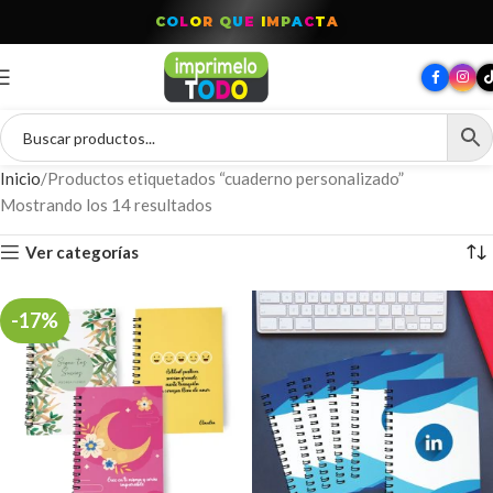
T
O
D
O
P
A
R
A
T
U
M
A
R
C
A
Inicio
Productos etiquetados “cuaderno personalizado”
Mostrando los 14 resultados
Ver categorías
-17%