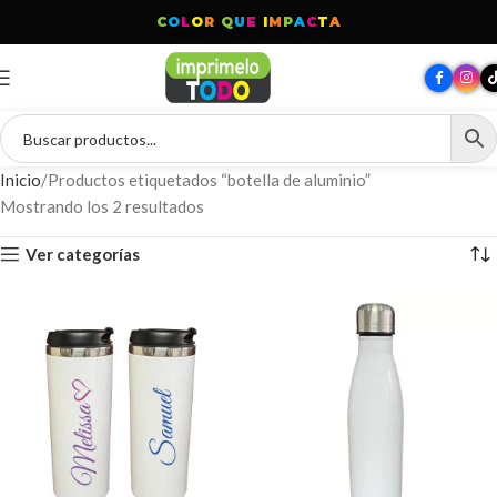
C
O
L
O
R
Q
U
E
I
M
P
A
C
T
A
Inicio
Productos etiquetados “botella de aluminio”
Mostrando los 2 resultados
Ver categorías