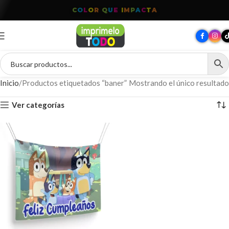
C
O
L
O
R
Q
U
E
I
M
P
A
C
T
A
Inicio
Productos etiquetados “baner”
Mostrando el único resultado
Ver categorías