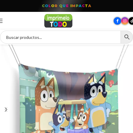
T
O
D
O
P
A
R
A
T
U
M
A
R
C
A