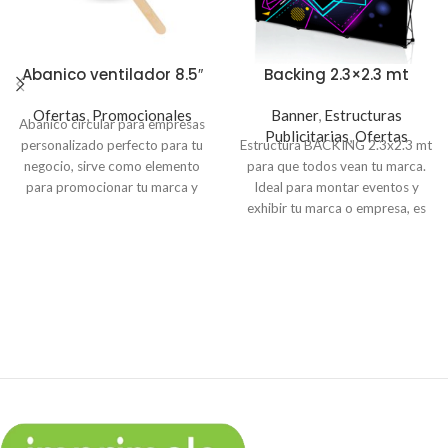
Abanico ventilador 8.5″
Backing 2.3×2.3 mt
Ofertas
,
Promocionales
Banner
,
Estructuras
Abanico circular para empresas
Publicitarias
,
Ofertas
personalizado perfecto para tu
Estructura BACKING 2.3x2.3 mt
negocio, sirve como elemento
para que todos vean tu marca.
para promocionar tu marca y
Ideal para montar eventos y
dar a conocer información de tu
exhibir tu marca o empresa, es
empresa. Hechos en
Papel
oportunidad para
foldcote con paleta de madera.
posicionamiento con la
Puedes colocar el logo de tu
impresión de un banner
empresa, menú, QR, datos de tu
llamativo, captarás la atención
negocio o tus redes sociales.
del cliente y llegarás a más
Precios con IVA
compradores potenciales. El
Paquete de 100 unidades
precio incluye la impresión
$113.00
$80.00
personalizada del banner y la
Paquete de 250 unidades
estructura. Puedes reutilizar la
$251.00
$142.50
estructura y solo cambiar la lona
en caso participes en otro