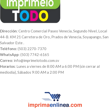
evento. Es fácil de montar. Haz la
compra en el sitio y envías al
Correo:
info@imprimelotodo.com.sv
el
archivo a imprimir en la lona.
Dirección
: Centro Comercial Paseo Venecia, Segundo Nivel, Local
44-B. KM 21 Carretera de Oro, Prados de Venecia, Soyapango, San
Salvador Este .
Teléfono
: (503) 2270-7370
WhatsApp
: (503) 7742-6165
Correo
: info@imprimelotodo.com.sv
Horarios
: Lunes a viernes de 8:00 AM a 6:00 PM (sin cerrar al
mediodía), Sábados 9:00 AM a 2:00 PM