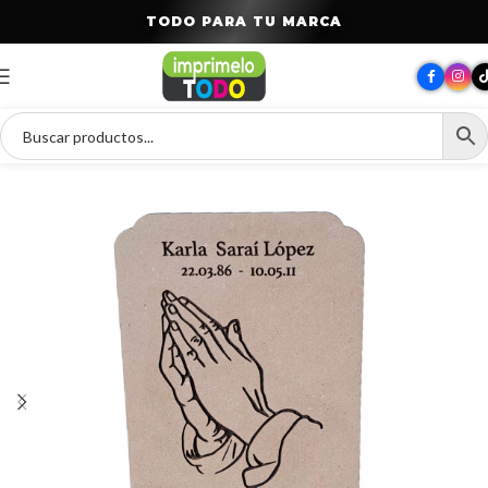
T
O
D
O
P
A
R
A
T
U
M
A
R
C
A