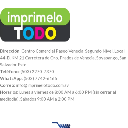
nuestro WhatsApp: 7742-6165.
Puedes realizar el pago a través
de nuestra página web para
poder procesar tu orden. A tu
correo te enviaremos el
comprobante de pago, el
número de pedido y el día en qué
puedes pasar a recogerlo. Luego
te enviaremos el diseño de cómo
Dirección
: Centro Comercial Paseo Venecia, Segundo Nivel, Local
quedará y una vez aprobado se
44-B. KM 21 Carretera de Oro, Prados de Venecia, Soyapango, San
imprime.
Salvador Este .
Teléfono
: (503) 2270-7370
WhatsApp
: (503) 7742-6165
Correo
: info@imprimelotodo.com.sv
Horarios
: Lunes a viernes de 8:00 AM a 6:00 PM (sin cerrar al
mediodía), Sábados 9:00 AM a 2:00 PM