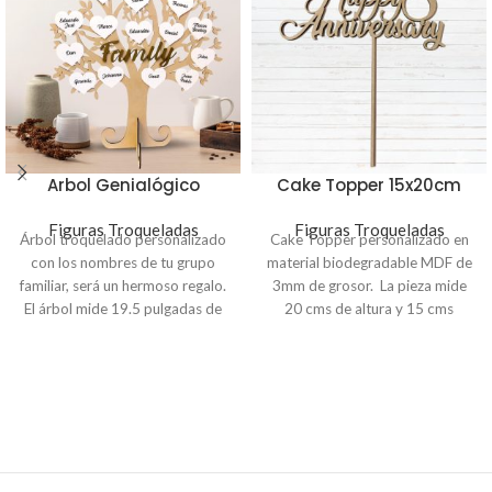
Arbol Genialógico
Cake Topper 15x20cm
Figuras Troqueladas
Figuras Troqueladas
Árbol troquelado personalizado
Cake Topper personalizado en
con los nombres de tu grupo
material biodegradable MDF de
familiar, será un hermoso regalo.
3mm de grosor. La pieza mide
El árbol mide 19.5 pulgadas de
20 cms de altura y 15 cms
altura y 18 pulgadas ancho en
ancho. Haz la compra en linea y
material MDF y corazones en
envía al correo
trovicel de 3mm de grosor.
info@imprimelotodo.com.sv
Indicación
: Para personalizar tu
el texto que deseas colocar.
árbol, envíanos la lista de
nombres a
info@imprimelotodo.com.sv
o a