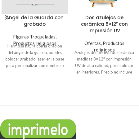
Angel de la Guarda con
Dos azulejos de
grabado
cerámica 8×12″ con
impresión UV
Figuras Troqueladas
,
Productos religiosos
Ofertas
,
Productos
Hermosa figura con la oración
religiosos
del ángel de la guarda, puedes
Azulejos decorativo de cerámica
colocar grabado laser en la base
medidas 8×12″ con impresión
para personalizar con nombre o
UV de alta calidad, para colocar
dedicatoria. Material MDF de
en interiores. Precio no incluye
3mm (simula madera).
caballete.
Indicación
: Para
personalizar los dos azulejos,
envíanos la fotografía o frase al
correo:
info@imprimaenlinea.com
o a
nuestro WhatsApp: 7985-5521.
Puedes realizar el pago a través
de nuestra página web para
poder procesar tu orden. A tu
correo te enviaremos el