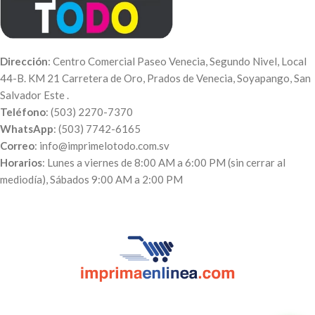
comprobante de pago, el
número de pedido y el día en qué
puedes pasar a recogerlo. Luego
te enviaremos el diseño de cómo
Dirección
: Centro Comercial Paseo Venecia, Segundo Nivel, Local
quedará y una vez aprobado se
44-B. KM 21 Carretera de Oro, Prados de Venecia, Soyapango, San
imprime.
Salvador Este .
Teléfono
: (503) 2270-7370
WhatsApp
: (503) 7742-6165
Correo
: info@imprimelotodo.com.sv
Horarios
: Lunes a viernes de 8:00 AM a 6:00 PM (sin cerrar al
mediodía), Sábados 9:00 AM a 2:00 PM