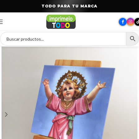
T
O
D
O
P
A
R
A
T
U
M
A
R
C
A