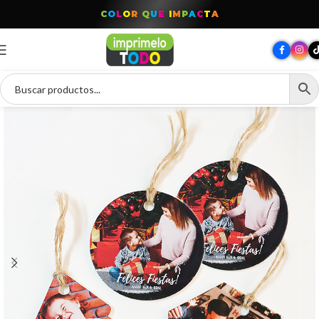
C
O
L
O
R
Q
U
E
I
M
P
A
C
T
A