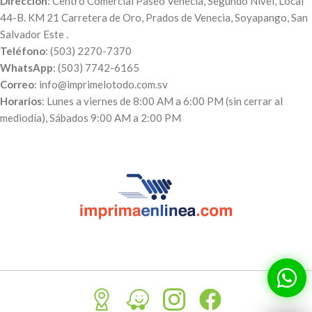
Dirección
: Centro Comercial Paseo Venecia, Segundo Nivel, Local
el comprobante de pago, el
44-B. KM 21 Carretera de Oro, Prados de Venecia, Soyapango, San
número de pedido y el día en qué
Salvador Este .
puedes pasar a recogerlo.
Teléfono
: (503) 2270-7370
WhatsApp
: (503) 7742-6165
Correo
: info@imprimelotodo.com.sv
Horarios
: Lunes a viernes de 8:00 AM a 6:00 PM (sin cerrar al
mediodía), Sábados 9:00 AM a 2:00 PM