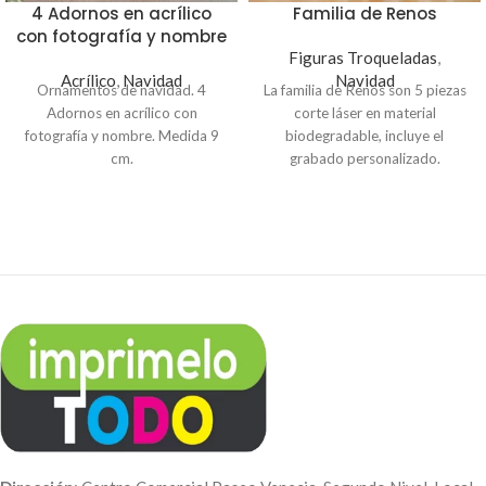
4 Adornos en acrílico
Familia de Renos
con fotografía y nombre
Figuras Troqueladas
,
Acrílico
,
Navidad
Navidad
Ornamentos de navidad. 4
La familia de Renos son 5 piezas
Adornos en acrílico con
corte láser en material
fotografía y nombre. Medida 9
biodegradable, incluye el
cm.
grabado personalizado.
Hermoso detalle para regalar en
Navidad.
2 Piezas troqueladas de 20 cm
de alto
3 Piezas troqueladas de 15 cm
de alto
Indicación
: Para personalizar
envíanos el texto al
Correo:
info@imprimelotodo.com.sv
o a
nuestro
WhatsApp:
(503)
7742-6165
. Puedes realizar el
pago a través de nuestra página
web para poder procesar tu
orden. A tu correo te enviaremos