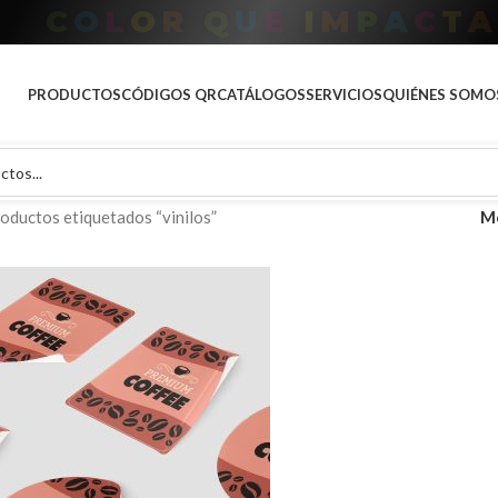
D
O
P
O
T
A
R
A
T
U
M
A
R
C
PRODUCTOS
CÓDIGOS QR
CATÁLOGOS
SERVICIOS
QUIÉNES SOMO
oductos etiquetados “vinilos”
M