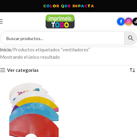
C
O
L
O
R
Q
U
E
I
M
P
A
C
T
A
Inicio
Productos etiquetados “ventiladores”
Mostrando el único resultado
Ver categorías