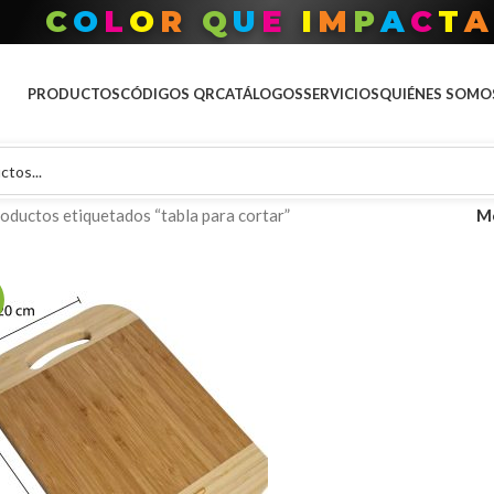
C
O
L
O
R
Q
U
E
I
M
P
A
C
T
A
PRODUCTOS
CÓDIGOS QR
CATÁLOGOS
SERVICIOS
QUIÉNES SOMO
oductos etiquetados “tabla para cortar”
M