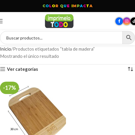
C
O
L
O
R
Q
U
E
I
M
P
A
C
T
A
Inicio
Productos etiquetados “tabla de madera”
Mostrando el único resultado
Ver categorías
-17%